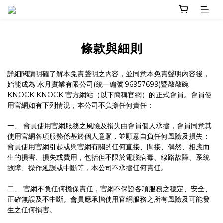
條款與細則
詳細閱讀明確了解本免責聲明之內容，並同意本免責聲明內容後，
始能成為 水月實業有限公司(統一編號:96957699)暨敲敲碗
KNOCK KNOCK 官方網站（以下簡稱官網）的正式會員。會員使
用官網如有下列情況，本公司不負擔任何責任：
一、 會員使用官網服務之風險及損失由會員個人承擔，會員同意其
使用官網各項服務係基於個人意願，並願意自負任何風險及損失；
會員使用官網引起或與官網有關的任何直接、間接、偶然、相應而
生的損害、損失或費用，包括但不限於電腦病毒、線路故障、系統
故障、操作延誤或中斷等，本公司不承擔任何責任。
二、 官網不負任何擔保責任，官網不保證各項服務之穩定、安全、
正確無誤及不中斷。會員應承擔使用官網服務之所有風險及可能發
生之任何損害。