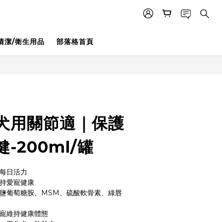
清潔/衛生用品
部落格首頁
立即購買
n 犬用關節適｜保護
-200ml/罐
寵每日活力
維持愛寵健康
酸鹽葡萄糖胺、MSM、硫酸軟骨素、綠唇
愛寵維持健康體態