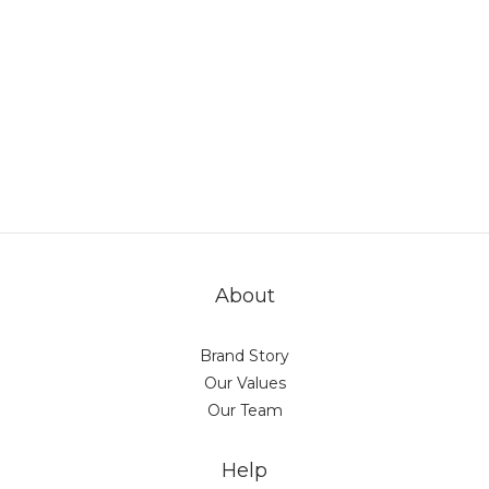
About
Brand Story
Our Values
Our Team
Help