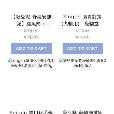
【敲愛泥-舒緩安撫
Singen 腸胃對策
泥】鱷魚肉＋
(犬貓用)｜寵物益生
GABA（5條入/包）
菌維護腸胃健康-2g
NT$151
NT$85
x 3包/袋
NT$189
NT$110
ADD TO CART
ADD TO CART
Singen 貓用化毛膏
寶兒樂 寵物溼拭衛