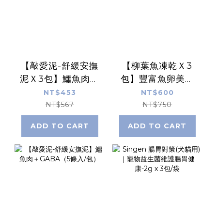
【敲愛泥-舒緩安撫
【柳葉魚凍乾Ｘ3
泥Ｘ3包】鱷魚肉＋
包】豐富魚卵美味
GABA（5條入/包）
滿分 35g
NT$453
NT$600
NT$567
NT$750
ADD TO CART
ADD TO CART