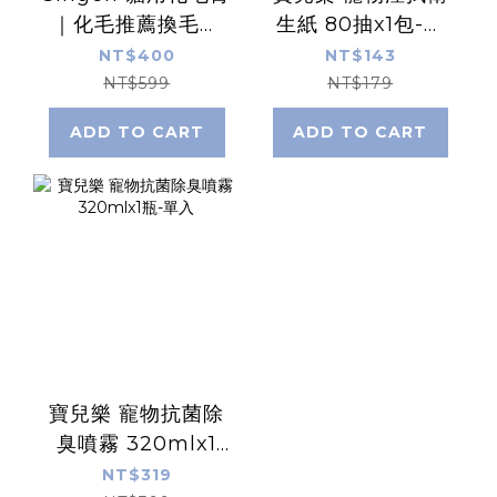
｜化毛推薦換毛期
生紙 80抽x1包-單
與長毛貓-120g
入
NT$400
NT$143
NT$599
NT$179
ADD TO CART
ADD TO CART
寶兒樂 寵物抗菌除
臭噴霧 320mlx1
瓶-單入
NT$319