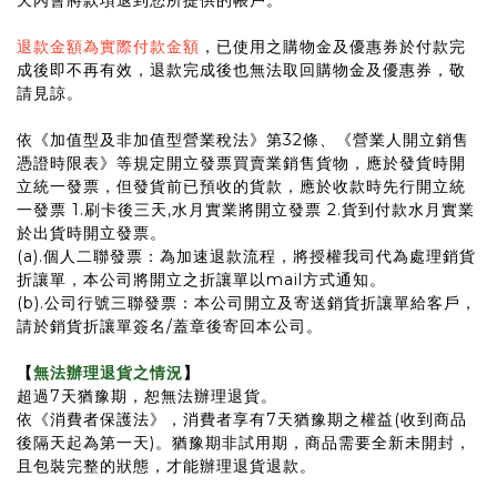
天內會將款項退到您所提供的帳戶。
退款金額為實際付款金額
，已使用之購物金及優惠券於付款完
成後即不再有效，退款完成後也無法取回購物金及優惠券，敬
請見諒。
依《加值型及非加值型營業稅法》第32條、《營業人開立銷售
憑證時限表》等規定開立發票買賣業銷售貨物，應於發貨時開
立統一發票，但發貨前已預收的貨款，應於收款時先行開立統
一發票 1.刷卡後三天,水月實業將開立發票 2.貨到付款水月實業
於出貨時開立發票。
(a).個人二聯發票：為加速退款流程，將授權我司代為處理銷貨
折讓單，本公司將開立之折讓單以mail方式通知。
(b).公司行號三聯發票：本公司開立及寄送銷貨折讓單給客戶，
請於銷貨折讓單簽名/蓋章後寄回本公司。
【
無法辦理退貨之情況
】
超過7天猶豫期，恕無法辦理退貨。
依《消費者保護法》，消費者享有7天猶豫期之權益(收到商品
後隔天起為第一天)。猶豫期非試用期，商品需要全新未開封，
且包裝完整的狀態，才能辦理退貨退款。