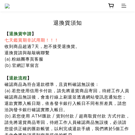
退換貨須知
【
退換貨申請
】
七天鑑賞期非試用期！！！
收到商品超過7天，恕不接受退換貨。
退換貨請與敲敲碗聯繫
(a).粉絲團專頁客服
(b).官網訂單留言
【
退款流程
】
確認商品為符合退款標準，且資料確認無誤後：
(a).若您使用信用卡付款，請先將退貨商品寄回，待經工作人員
確認商品無誤後，會進行線上刷退並透過網站發訊息通知您；
退款實際入帳日期，依各發卡銀行入帳日不同有所差異，請您
洽詢發卡銀行確認實際入帳日。
(b).若您使用 ATM匯款 / 貨到付款 / 超商取貨付款 方式付款，
請先將退貨商品寄回，待經工作人員確認商品無誤後，必須請
您提供正確的匯款帳號，以利完成退款手續，我們將於5個工作